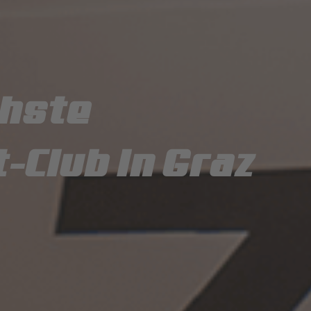
chste
Club in Graz