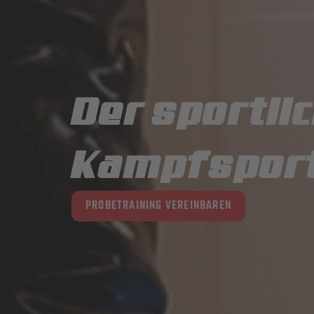
Der sportli
Kampfsport-
PROBETRAINING VEREINBAREN