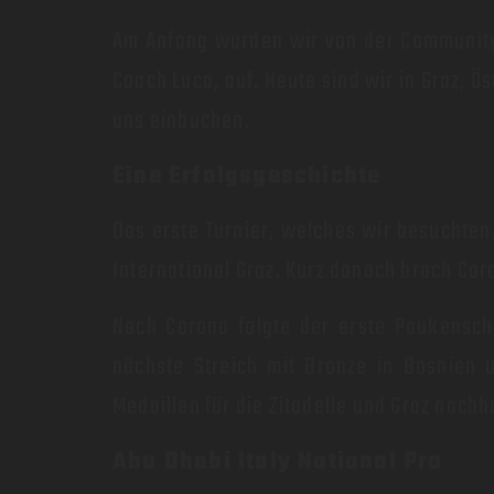
Am Anfang wurden wir von der Community
Coach Luca, auf. Heute sind wir in Graz, Ö
uns einbuchen.
Eine Erfolgsgeschichte
Das erste Turnier, welches wir besuchte
International Graz. Kurz danach brach Cor
Nach Corona folgte der erste Paukenschl
nächste Streich mit Bronze in Bosnien 
Medaillen für die Zitadelle und Graz nach
Abu Dhabi Italy National Pro