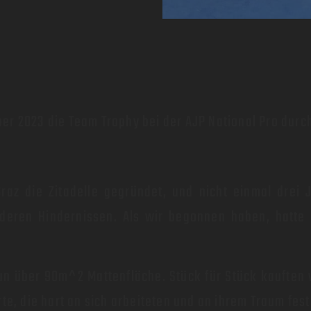
ktober 2023 die Team Trophy bei der AJP National Pro du
raz die Zitadelle gegründet, und nicht einmal drei 
nderen Hindernissen. Als wir begonnen haben, hatte
 über 90m^2 Mattenfläche. Stück für Stück kauften 
rte, die hart an sich arbeiteten und an ihrem Traum fest