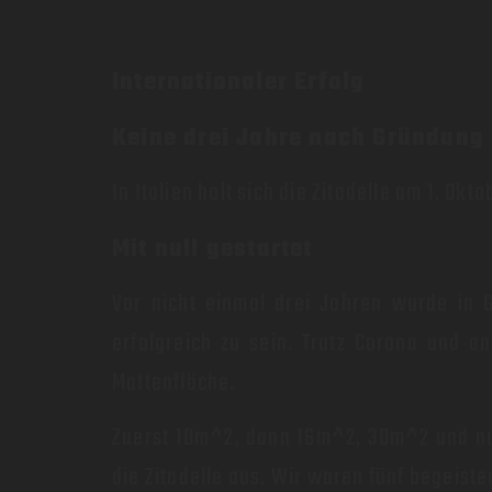
Internationaler Erfolg
Keine drei Jahre nach Gründung
In Italien holt sich die Zitadelle am 1. O
Mit null gestartet
Vor nicht einmal drei Jahren wurde in G
erfolgreich zu sein. Trotz Corona und a
Mattenfläche.
Zuerst 10m^2, dann 16m^2, 30m^2 und nun
die Zitadelle aus. Wir waren fünf begeiste