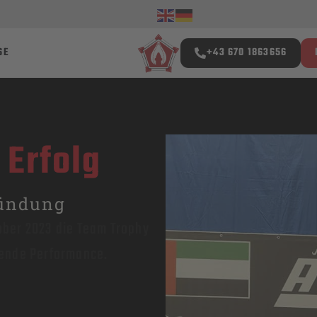
SE
+43 670 1863656
 Erfolg
ründung
ktober 2023 die Team Trophy
gende Performance.