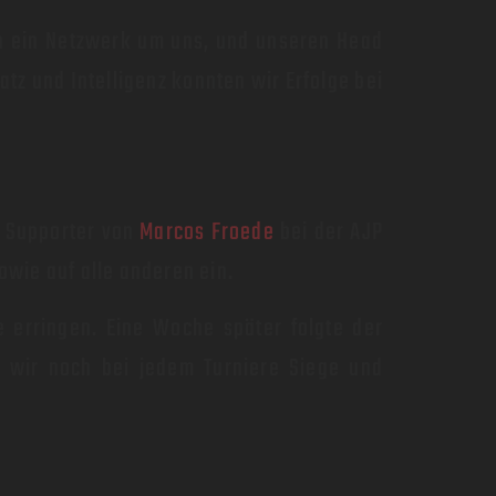
h ein Netzwerk um uns, und unseren Head
atz und Intelligenz konnten wir Erfolge bei
d Supporter von
Marcos Froede
bei der AJP
owie auf alle anderen ein.
e erringen. Eine Woche später folgte der
n wir noch bei jedem Turniere Siege und