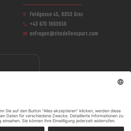
Feldgasse 45, 8053 Graz
+43 670 1863656
anfragen@zitadellensport.com