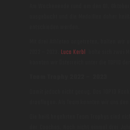
Am Wochenende rund um den 01. Oktober
ausgebucht und die Medaillen daher hei
entschieden werden.
Mit drei Athleten angetreten, holten wir
2022 – 2023.
Luca Kerbl
holte sich zwei 
konnten wir Österreich unter die TOP10 de
Team Trophy 2022 – 2023
Damit jedoch nicht genug. Das TOP10 Rank
drauflegen. Als Team konnten wir uns den 
Die heiß begehrten Team Trophys sind nic
der Coaches. Nach nicht einmal drei Jah