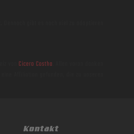
. Dennoch gibt es noch viel zu adaptieren
weiz von
Cicero Costha
. Allen voran danken
 eine Affiliation gefunden, die zu unseren
Kontakt