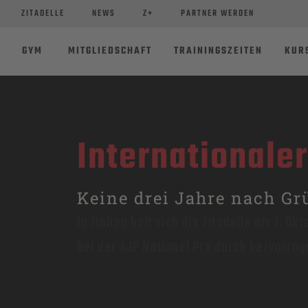
ZITADELLE
NEWS
Z+
PARTNER WERDEN
GYM
MITGLIEDSCHAFT
TRAININGSZEITEN
KUR
Internationaler
Keine drei Jahre nach G
In Italien holt sich die Zitadelle am 1. O
bei der AJP National Pro durch hervorra