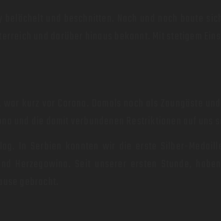
 belächelt und beschnitten. Nach und nach baute sic
sterreich und darüber hinaus bekannt. Mit stetigem Eins
n, war kurz vor Corona. Damals noch als Zaungäste un
ona und die damit verbundenen Restriktionen auf uns s
ag. In Serbien konnten wir die erste Silber-Medaill
und Herzegowina. Seit unserer ersten Stunde, habe
hause gebracht.