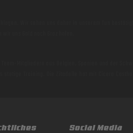
hlagen. Wir sehen uns daher in unserem Tun bestätigt
 wir uns Gold nach Graz holen.
n Team-Mitgliedern aus Belgien, Spanien und der Sch
stetige Training. Die Zitadelle hat mit Cicero Costha
chtliches
Social Media