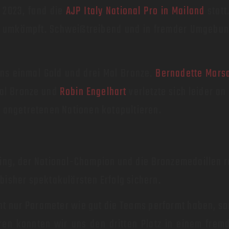
 2023, fand die
AJP Italy National Pro in Mailand
statt
ß umkämpft. Schweißtreibend und in fremder Umgebung
 uns einmal Gold und drei Mal Bronze.
Bernadette Mars
Mal Bronze und
Robin Engelhart
verletzte sich leider a
r angetretenen Nationen katapultieren.
ing, der National-Champion und die Bronzemedaillen r
bisher spektakulärsten Erfolg sichern.
ht nur Parameter wie gut die Teams performt haben, son
ren konnten wir uns den dritten Platz in einem frem