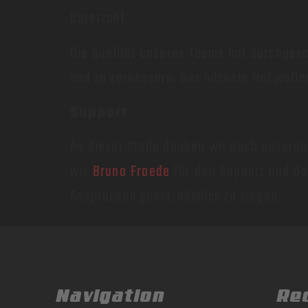
Unterzahl.
Die Qualität unseres Teams hat durchgesc
und zu verbessern. Das nächste Mal wollen
Support
An dieser Stelle danken wir auch unsere
wir
Bruno Froede
für den Support und das 
Ansprüchen passt, nämlich zu siegen.
Navigation
Re