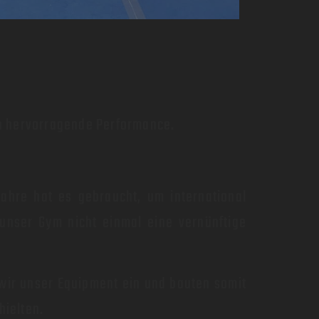
rch hervorragende Performance.
Jahre hat es gebraucht, um international
 unser Gym nicht einmal eine vernünftige
wir unser Equipment ein und bauten somit
hielten.