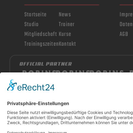
Startseite
News
Impr
Studio
Trainer
Daten
Mitgliedschaft
Kurse
AGB
Trainingszeiten
Kontakt
OFFICIAL PARTNER
PREMIUM-PARTNER